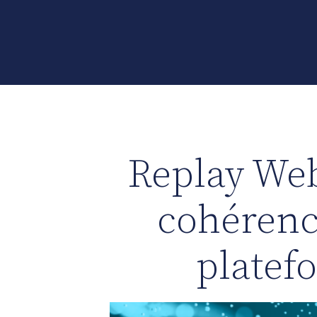
Replay Web
cohérenc
platef