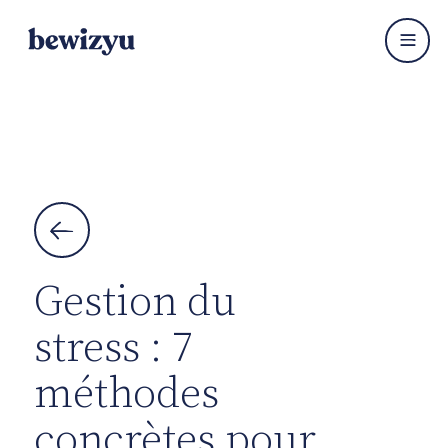


Gestion du
stress : 7
méthodes
concrètes pour